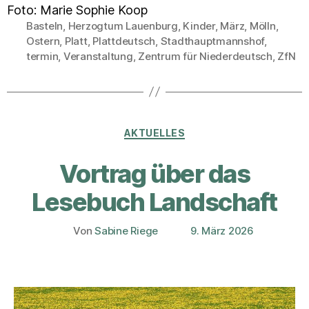
Foto: Marie Sophie Koop
Basteln
,
Herzogtum Lauenburg
,
Kinder
,
März
,
Mölln
,
Ostern
,
Platt
,
Plattdeutsch
,
Stadthauptmannshof
,
Schlagwörter
termin
,
Veranstaltung
,
Zentrum für Niederdeutsch
,
ZfN
Kategorien
AKTUELLES
Vortrag über das
Lesebuch Landschaft
Von
Sabine Riege
9. März 2026
Beitragsautor
Veröffentlichungsdatum