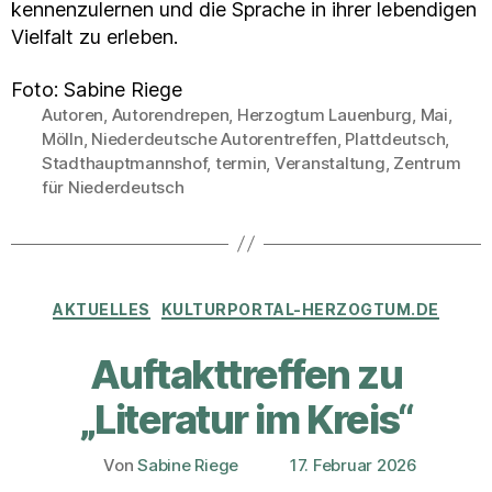
kennenzulernen und die Sprache in ihrer lebendigen
Vielfalt zu erleben.
Foto: Sabine Riege
Autoren
,
Autorendrepen
,
Herzogtum Lauenburg
,
Mai
,
Mölln
,
Niederdeutsche Autorentreffen
,
Plattdeutsch
,
Schlagwörter
Stadthauptmannshof
,
termin
,
Veranstaltung
,
Zentrum
für Niederdeutsch
Kategorien
AKTUELLES
KULTURPORTAL-HERZOGTUM.DE
Auftakttreffen zu
„Literatur im Kreis“
Von
Sabine Riege
17. Februar 2026
Beitragsautor
Veröffentlichungsdatum