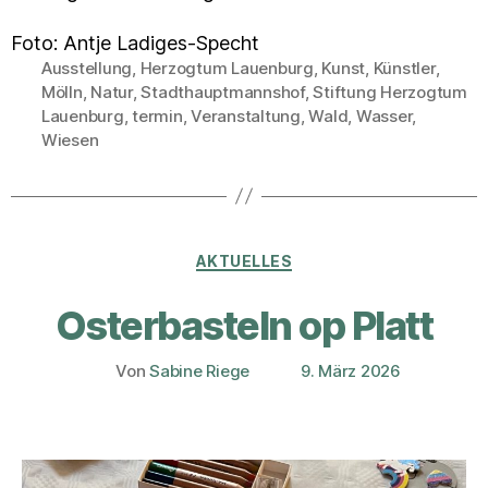
Foto: Antje Ladiges-Specht
Ausstellung
,
Herzogtum Lauenburg
,
Kunst
,
Künstler
,
Mölln
,
Natur
,
Stadthauptmannshof
,
Stiftung Herzogtum
Schlagwörter
Lauenburg
,
termin
,
Veranstaltung
,
Wald
,
Wasser
,
Wiesen
Kategorien
AKTUELLES
Osterbasteln op Platt
Von
Sabine Riege
9. März 2026
Beitragsautor
Veröffentlichungsdatum