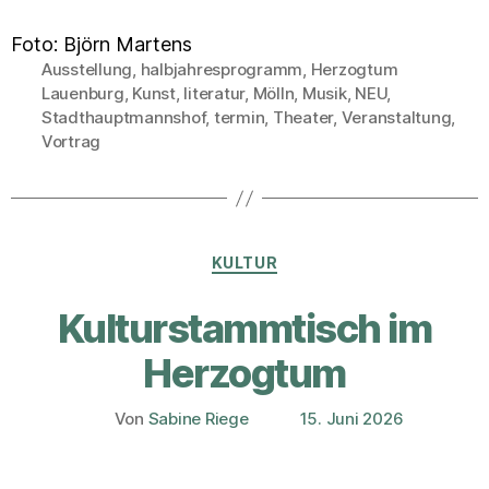
Foto: Björn Martens
Ausstellung
,
halbjahresprogramm
,
Herzogtum
Lauenburg
,
Kunst
,
literatur
,
Mölln
,
Musik
,
NEU
,
Schlagwörter
Stadthauptmannshof
,
termin
,
Theater
,
Veranstaltung
,
Vortrag
Kategorien
KULTUR
Kulturstammtisch im
Herzogtum
Von
Sabine Riege
15. Juni 2026
Beitragsautor
Veröffentlichungsdatum