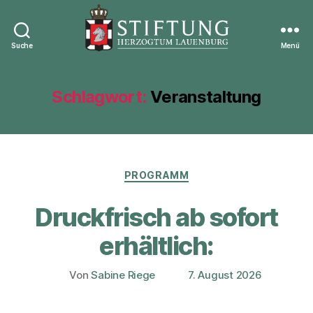
Suche
Menü
Stiftung
Herzogtum
Lauenburg
Schlagwort:
Veranstaltung
Kategorien
PROGRAMM
Druckfrisch ab sofort
erhältlich:
Von
Sabine Riege
7. August 2026
Beitragsautor
Veröffentlichungsdatum