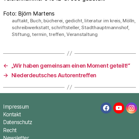
Foto: Björn Martens
auftakt
,
Buch
,
bücherei
,
gedicht
,
literatur im kreis
,
Mölln
,
schreibwerkstatt
,
schriftsteller
,
Stadthauptmannshof
,
Schlagwörter
Stiftung
,
termin
,
treffen
,
Veranstaltung
←
„Wir haben gemeinsam einen Moment geteilt!“
→
Niederdeutsches Autorentreffen
Impressum
Facebook
YouTub
In
Kontakt
Datenschutz
Recht
Newsletter