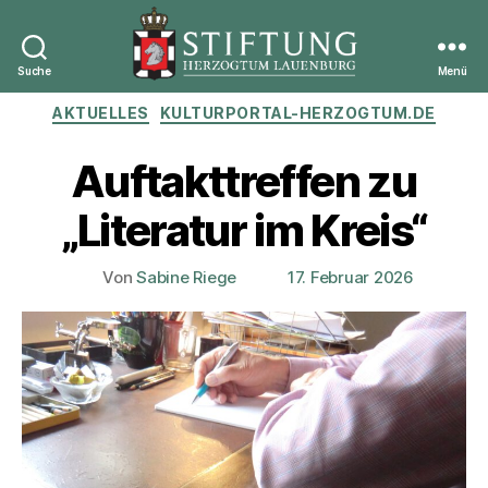
Suche
Menü
Stiftung
Kategorien
AKTUELLES
KULTURPORTAL-HERZOGTUM.DE
Herzogtum
Lauenburg
Auftakttreffen zu
„Literatur im Kreis“
Von
Sabine Riege
17. Februar 2026
Beitragsautor
Veröffentlichungsdatum