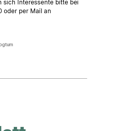
 sich Interessente bitte bei
 oder per Mail an
zogtum