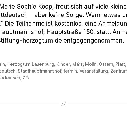
arie Sophie Koop, freut sich auf viele klein
attdeutsch – aber keine Sorge: Wenn etwas unk
 Die Teilnahme ist kostenlos, eine Anmeldung
thauptmannshof, Hauptstraße 150, statt. An
stiftung-herzogtum.de entgegengenommen.
eln
,
Herzogtum Lauenburg
,
Kinder
,
März
,
Mölln
,
Ostern
,
Platt
,
tdeutsch
,
Stadthauptmannshof
,
termin
,
Veranstaltung
,
Zentrum
rter
erdeutsch
,
ZfN