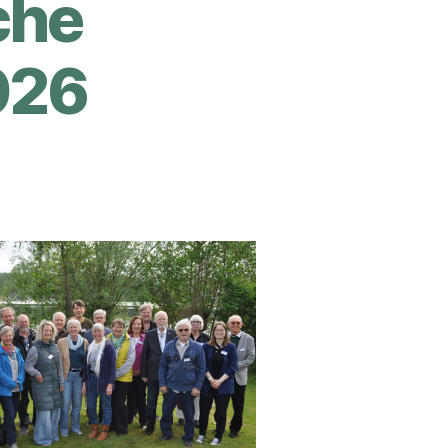
che
026