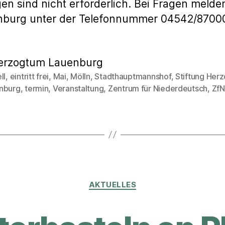
ngen sind nicht erforderlich. Bei Fragen melden
nburg unter der Telefonnummer 04542/87000
 Herzogtum Lauenburg
ll
,
eintritt frei
,
Mai
,
Mölln
,
Stadthauptmannshof
,
Stiftung Her
rter
nburg
,
termin
,
Veranstaltung
,
Zentrum für Niederdeutsch
,
ZfN
Kategorien
AKTUELLES