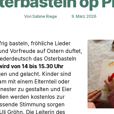
terbasteln op Pl
Von
Sabine Riege
9. März 2026
Beitragsautor
Veröffentlichungsdatum
ig basteln, fröhliche Lieder
und Vorfreude auf Ostern duftet,
iederdeutsch das Osterbasteln
wird von 14 bis 15.30 Uhr
en und gelacht. Kinder sind
m mit einem Elternteil oder
nester zu gestalten und Eier
lien werden kostenlos zur
passende Stimmung sorgen
Uli Gröhn. Die Leiterin des