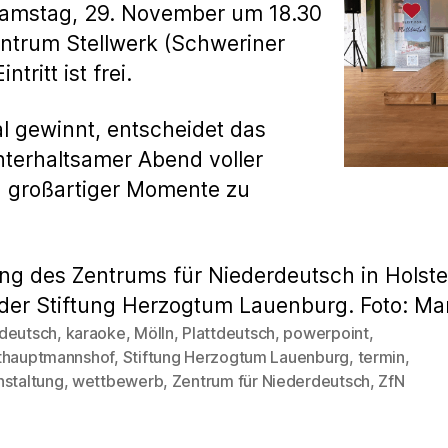
Samstag, 29. November um 18.30
ntrum Stellwerk (Schweriner
tritt ist frei.
l gewinnt, entscheidet das
nterhaltsamer Abend voller
 großartiger Momente zu
g des Zentrums für Niederdeutsch in Holste
er Stiftung Herzogtum Lauenburg. Foto: Ma
deutsch
,
karaoke
,
Mölln
,
Plattdeutsch
,
powerpoint
,
thauptmannshof
,
Stiftung Herzogtum Lauenburg
,
termin
,
rter
nstaltung
,
wettbewerb
,
Zentrum für Niederdeutsch
,
ZfN