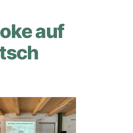
aoke auf
utsch