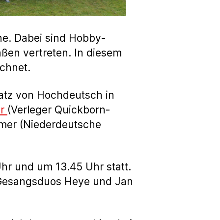
he. Dabei sind Hobby-
aßen vertreten. In diesem
chnet.
satz von Hochdeutsch in
er
(Verleger Quickborn-
mmer (Niederdeutsche
Uhr und um 13.45 Uhr statt.
s Gesangsduos Heye und Jan