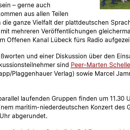
sein – gerne auch
kommen aus allen Teilen
die ganze Vielfalt der plattdeutschen Sprac
e mit mehreren Veröffentlichungen gleicherm
m Offenen Kanal Lübeck fürs Radio aufgezei
ußworten und einer Diskussion über den Ein
kussionsteilnehmer sind
Peer-Marten Schell
chapp/Plaggenhauer Verlag) sowie Marcel Ja
parallel laufenden Gruppen finden um 11.30 
 einem maritim-niederdeutschen Konzert de
Uhr abgerundet.