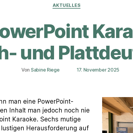
Kategorien
AKTUELLES
PowerPoint Kar
- und Plattde
Von
Sabine Riege
17. November 2025
Beitragsautor
Veröffentlichungsdatum
enn man eine PowerPoint-
ren Inhalt man jedoch noch nie
oint Karaoke. Sechs mutige
r lustigen Herausforderung auf