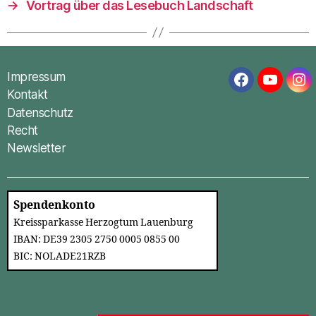
→
Vortrag über das Lesebuch Landschaft
Impressum
Facebook
YouTub
In
Kontakt
Datenschutz
Recht
Newsletter
Spendenkonto
Kreissparkasse Herzogtum Lauenburg
IBAN: DE39 2305 2750 0005 0855 00
BIC: NOLADE21RZB