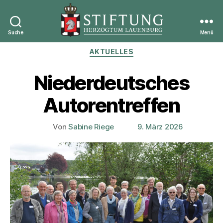
Suche
Menü
Stiftung
Kategorien
AKTUELLES
Herzogtum
Lauenburg
Niederdeutsches
Autorentreffen
Von
Sabine Riege
9. März 2026
Beitragsautor
Veröffentlichungsdatum