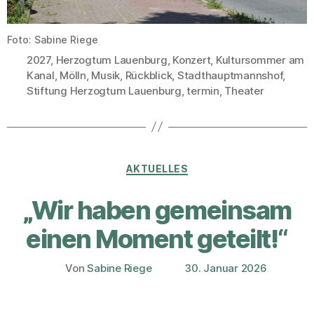
Foto: Sabine Riege
2027
,
Herzogtum Lauenburg
,
Konzert
,
Kultursommer am
Kanal
,
Mölln
,
Musik
,
Rückblick
,
Stadthauptmannshof
,
Schlagwörter
Stiftung Herzogtum Lauenburg
,
termin
,
Theater
Kategorien
AKTUELLES
„Wir haben gemeinsam
einen Moment geteilt!“
Von
Sabine Riege
30. Januar 2026
Beitragsautor
Veröffentlichungsdatum