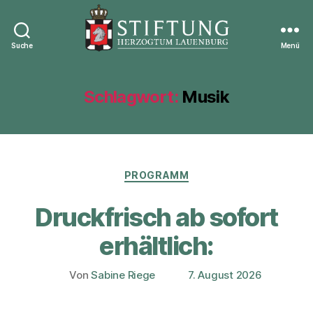
Suche
Menü
Stiftung
Herzogtum
Lauenburg
Schlagwort:
Musik
Kategorien
PROGRAMM
Druckfrisch ab sofort
erhältlich:
Von
Sabine Riege
7. August 2026
Beitragsautor
Veröffentlichungsdatum