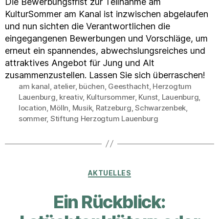
Die Bewerbungsfrist zur Teilnahme am
KulturSommer am Kanal ist inzwischen abgelaufen
und nun sichten die Verantwortlichen die
eingegangenen Bewerbungen und Vorschläge, um
erneut ein spannendes, abwechslungsreiches und
attraktives Angebot für Jung und Alt
zusammenzustellen. Lassen Sie sich überraschen!
am kanal
,
atelier
,
büchen
,
Geesthacht
,
Herzogtum
Lauenburg
,
kreativ
,
Kultursommer
,
Kunst
,
Lauenburg
,
Schlagwörter
location
,
Mölln
,
Musik
,
Ratzeburg
,
Schwarzenbek
,
sommer
,
Stiftung Herzogtum Lauenburg
Kategorien
AKTUELLES
Ein Rückblick: