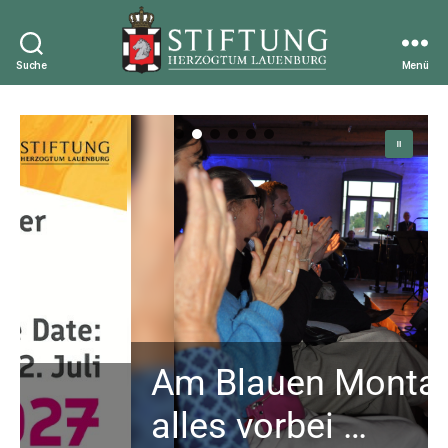
Suche
Menü
Stiftung
Herzogtum
Lauenburg
Am Blauen Montag ist
alles vorbei …