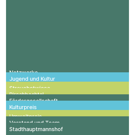
Netzwerke
Jugend und Kultur
Streu­obst­wiese
Pirsch­bach­tal
Förder­gesellschaft
Kulturpreis
Umwelt­preis
Vorstand und Team
Stadthaupt­mannshof