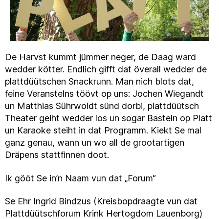
De Harvst kummt jümmer neger, de Daag ward
wedder kötter. Endlich gifft dat överall wedder de
plattdüütschen Snackrunn. Man nich blots dat,
feine Veranstelns töövt op uns: Jochen Wiegandt
un Matthias Sührwoldt sünd dorbi, plattdüütsch
Theater geiht wedder los un sogar Basteln op Platt
un Karaoke steiht in dat Programm. Kiekt Se mal
ganz genau, wann un wo all de grootartigen
Dräpens stattfinnen doot.
Ik gööt Se in’n Naam vun dat „Forum“
Se Ehr Ingrid Bindzus (Kreisbopdraagte vun dat
Plattdüütschforum Krink Hertogdom Lauenborg)