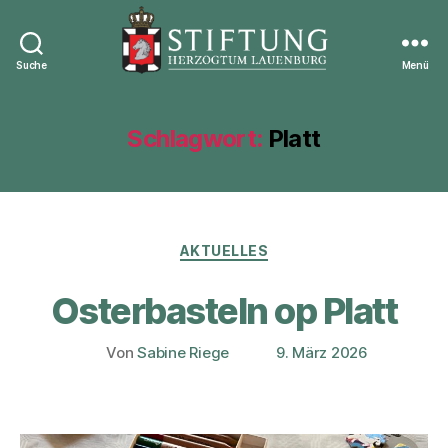
Suche
Menü
Stiftung
Herzogtum
Lauenburg
Schlagwort:
Platt
Kategorien
AKTUELLES
Osterbasteln op Platt
Von
Sabine Riege
9. März 2026
Beitragsautor
Veröffentlichungsdatum