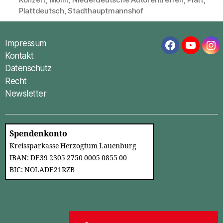
Schlagwörter
Plattdeutsch
,
Stadthauptmannshof
Impressum
Facebook
YouTub
In
Kontakt
Datenschutz
Recht
Newsletter
Spendenkonto
Kreissparkasse Herzogtum Lauenburg
IBAN: DE39 2305 2750 0005 0855 00
BIC: NOLADE21RZB