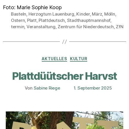
Foto: Marie Sophie Koop
Basteln
,
Herzogtum Lauenburg
,
Kinder
,
März
,
Mölln
,
Ostern
,
Platt
,
Plattdeutsch
,
Stadthauptmannshof
,
Schlagwörter
termin
,
Veranstaltung
,
Zentrum für Niederdeutsch
,
ZfN
Kategorien
AKTUELLES
KULTUR
Plattdüütscher Harvst
Von
Sabine Riege
1. September 2025
Beitragsautor
Veröffentlichungsdatum