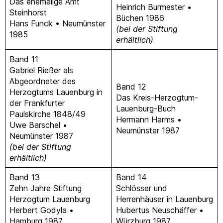
Das ehemalige Amt
Heinrich Burmester •
Steinhorst
Büchen 1986
Hans Funck • Neumünster
(bei der Stiftung
1985
erhältlich)
Band 11
Gabriel Rießer als
Abgeordneter des
Band 12
Herzogtums Lauenburg in
Das Kreis-Herzogtum-
der Frankfurter
Lauenburg-Buch
Paulskirche 1848/49
Hermann Harms •
Uwe Barschel •
Neumünster 1987
Neumünster 1987
(bei der Stiftung
erhältlich)
Band 13
Band 14
Zehn Jahre Stiftung
Schlösser und
Herzogtum Lauenburg
Herrenhäuser in Lauenburg
Herbert Godyla •
Hubertus Neuschäffer •
Hamburg 1987
Würzburg 1987