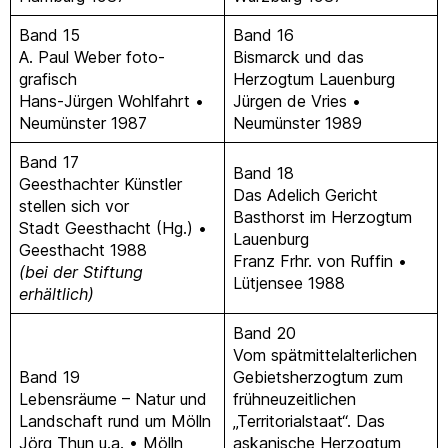
Band 15
Band 16
A. Paul Weber foto-
Bismarck und das
grafisch
Herzogtum Lauenburg
Hans-Jürgen Wohlfahrt •
Jürgen de Vries •
Neumünster 1987
Neumünster 1989
Band 17
Band 18
Geesthachter Künstler
Das Adelich Gericht
stellen sich vor
Basthorst im Herzogtum
Stadt Geesthacht (Hg.) •
Lauenburg
Geesthacht 1988
Franz Frhr. von Ruffin •
(bei der Stiftung
Lütjensee 1988
erhältlich)
Band 20
Vom spätmittelalterlichen
Band 19
Gebietsherzogtum zum
Lebensräume – Natur und
frühneuzeitlichen
Landschaft rund um Mölln
„Territorialstaat“. Das
Jörg Thun u.a. • Mölln
askanische Herzogtum