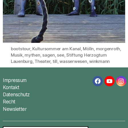
bootstour
,
Kultursommer am Kanal
,
Mölln
,
morgenroth
,
Musik
,
mythen
,
sagen
,
see
,
Stiftung Herzogtum
Schlagwörter
Lauenburg
,
Theater
,
till
,
wasserwesen
,
winkmann
Impressum
Facebook
YouTub
In
Kontakt
Datenschutz
Recht
Newsletter