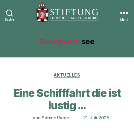
Suche
Menü
Stiftung
Herzogtum
Lauenburg
Schlagwort:
see
Kategorien
AKTUELLES
Eine Schifffahrt die ist
lustig …
Von
Sabine Riege
21. Juli 2025
Beitragsautor
Veröffentlichungsdatum