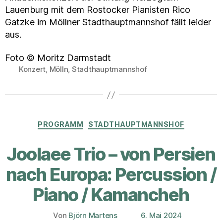
Lauenburg mit dem Rostocker Pianisten Rico
Gatzke im Möllner Stadthauptmannshof fällt leider
aus.
Foto © Moritz Darmstadt
Konzert
,
Mölln
,
Stadthauptmannshof
Schlagwörter
Kategorien
PROGRAMM
STADTHAUPTMANNSHOF
Joolaee Trio – von Persien
nach Europa: Percussion /
Piano / Kamancheh
Von
Björn Martens
6. Mai 2024
Beitragsautor
Veröffentlichungsdatum