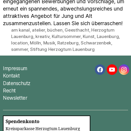
eingegangenen Bewerbungen und Vorschläge, um
erneut ein spannendes, abwechslungsreiches und
attraktives Angebot für Jung und Alt
zusammenzustellen. Lassen Sie sich überraschen!
am kanal
,
atelier
,
büchen
,
Geesthacht
,
Herzogtum
Lauenburg
,
kreativ
,
Kultursommer
,
Kunst
,
Lauenburg
,
Schlagwörter
location
,
Mölln
,
Musik
,
Ratzeburg
,
Schwarzenbek
,
sommer
,
Stiftung Herzogtum Lauenburg
Impressum
Facebook
YouTub
In
Kontakt
Datenschutz
Recht
Newsletter
Spendenkonto
Kreissparkasse Herzogtum Lauenburg