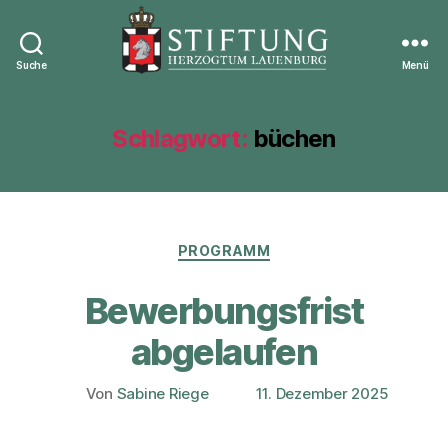
Suche
Menü
Stiftung
Herzogtum
Lauenburg
Schlagwort:
büchen
Kategorien
PROGRAMM
Bewerbungsfrist
abgelaufen
Von
Sabine Riege
11. Dezember 2025
Beitragsautor
Veröffentlichungsdatum