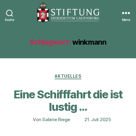
Suche
Menü
Stiftung
Herzogtum
Lauenburg
Schlagwort:
winkmann
Kategorien
AKTUELLES
Eine Schifffahrt die ist
lustig …
Von
Sabine Riege
21. Juli 2025
Beitragsautor
Veröffentlichungsdatum