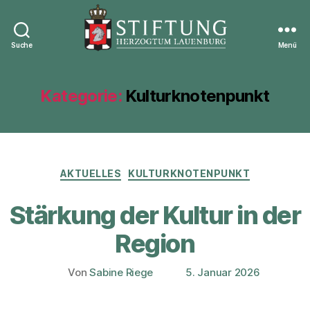
Suche
Menü
Stiftung
Herzogtum
Lauenburg
Kategorie:
Kulturknotenpunkt
Kategorien
AKTUELLES
KULTURKNOTENPUNKT
Stärkung der Kultur in der
Region
Von
Sabine Riege
5. Januar 2026
Beitragsautor
Veröffentlichungsdatum