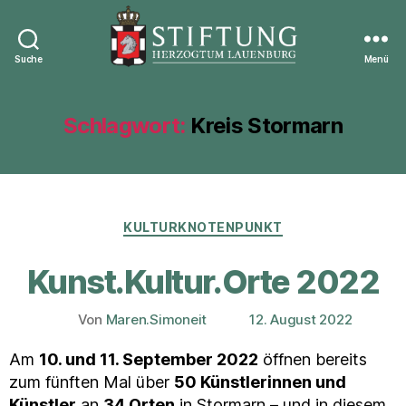
Suche
Menü
Stiftung
Herzogtum
Lauenburg
Schlagwort:
Kreis Stormarn
Kategorien
KULTURKNOTENPUNKT
Kunst.Kultur.Orte 2022
Von
Maren.Simoneit
12. August 2022
Beitragsautor
Veröffentlichungsdatum
Am
10. und 11. September 2022
öffnen bereits
zum fünften Mal über
50 Künstlerinnen und
Künstler
an
34 Orten
in Stormarn – und in diesem