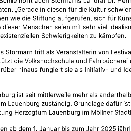
 Schlie hofft auch Stormarns Landrat Dr. He
äten. „Gerade in diesen für die Kultur schwie
nen wie die Stiftung aufgerufen, sich für Kün
le dieser Menschen seien mit sehr viel Idea
xistenziellen Schwierigkeiten zu kämpfen.
s Stormarn tritt als Veranstalterin von Festiv
stützt die Volkshochschule und Fahrbüchere
über hinaus fungiert sie als Initiativ- und I
urg ist seit mittlerweile mehr als anderthal
um Lauenburg zuständig. Grundlage dafür ist e
Stiftung Herzogtum Lauenburg im Möllner Sta
ten ab dem 1. Januar bis zum Jahr 2025 jähr