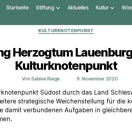
Startseite
Stiftung
Aktuelles
Kultur
Wis
Kategorien
KULTURKNOTENPUNKT
ung Herzogtum Lauenburg 
Kulturknotenpunkt
Von
Sabine Riege
9. November 2020
Beitragsautor
Veröffentlichungsdatum
knotenpunkt Südost durch das Land Schleswi
itere strategische Weichenstellung für die
ie damit verbundenen Aufgaben in gleichbere
men.