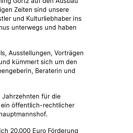
nning Görtz auf den Ausbau
rigen Zeiten sind unsere
stler und Kulturliebhaber ins
lismus unterwegs und haben
als, Ausstellungen, Vorträgen
i und kümmert sich um den
deengeberin, Beraterin und
b Jahrzehnten für die
in öffentlich-rechtlicher
dthauptmannshof.
lich 20.000 Euro Förderung