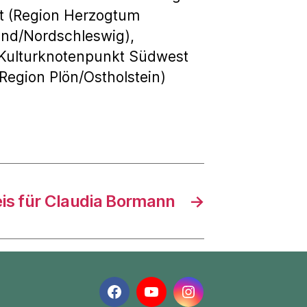
t (Region Herzogtum
and/Nordschleswig),
 Kulturknotenpunkt Südwest
Region Plön/Ostholstein)
eis für Claudia Bormann
→
Facebook
YouTube
Instagram