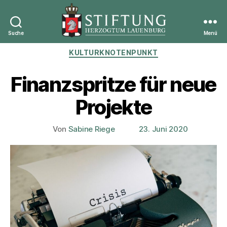
Suche
Menü
Stiftung
Kategorien
KULTURKNOTENPUNKT
Herzogtum
Lauenburg
Finanzspritze für neue
Projekte
Von
Sabine Riege
23. Juni 2020
Beitragsautor
Veröffentlichungsdatum