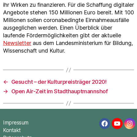
ihr Wirken zu finanzieren. Für die Schaffung digitaler
Angebote stehen 150 Millionen Euro bereit. Mit 100
Millionen sollen coronabedingte Einnahmeausfälle
ausgeglichen werden. Einen Überblick über
laufende Fördermöglichkeiten gibt der aktuelle
Newsletter
aus dem Landesministerium für Bildung,
Wissenschaft und Kultur.
←
Gesucht – der Kulturpreisträger 2020!
→
Open Air-Zeit im Stadthauptmannshof
Impressum
Facebook
YouTub
In
Kontakt