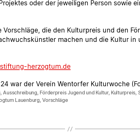
Projektes oder der jeweiligen Person sowie e
hre Vorschläge, die den Kulturpreis und den F
achwuchskünstler machen und die Kultur in 
stiftung-herzogtum.de
024 war der Verein Wentorfer Kulturwoche (F
6
,
Ausschreibung
,
Förderpreis Jugend und Kultur
,
Kulturpreis
,
rter
ogtum Lauenburg
,
Vorschläge