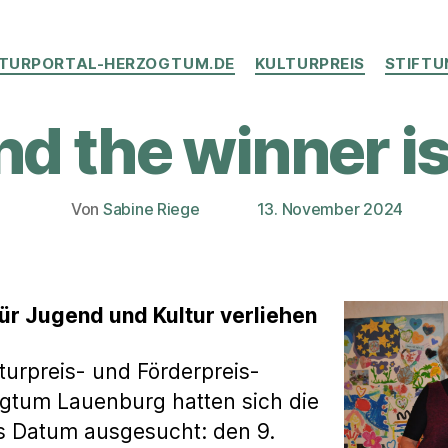
Kategorien
TURPORTAL-HERZOGTUM.DE
KULTURPREIS
STIFT
d the winner i
Von
Sabine Riege
13. November 2024
Beitragsautor
Veröffentlichungsdatum
für Jugend und Kultur verliehen
lturpreis- und Förderpreis-
ogtum Lauenburg hatten sich die
s Datum ausgesucht: den 9.