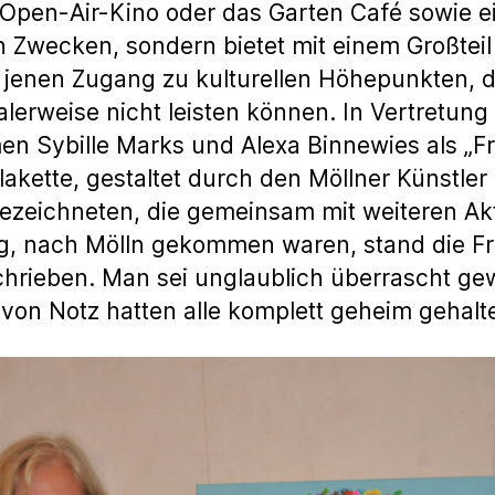
 Open-Air-Kino oder das Garten Café sowie e
n Zwecken, sondern bietet mit einem Großtei
enen Zugang zu kulturellen Höhepunkten, die 
erweise nicht leisten können. In Vertretung 
n Sybille Marks und Alexa Binnewies als „F
akette, gestaltet durch den Möllner Künstler
zeichneten, die gemeinsam mit weiteren Akt
g, nach Mölln gekommen waren, stand die Fr
chrieben. Man sei unglaublich überrascht ge
von Notz hatten alle komplett geheim gehalt