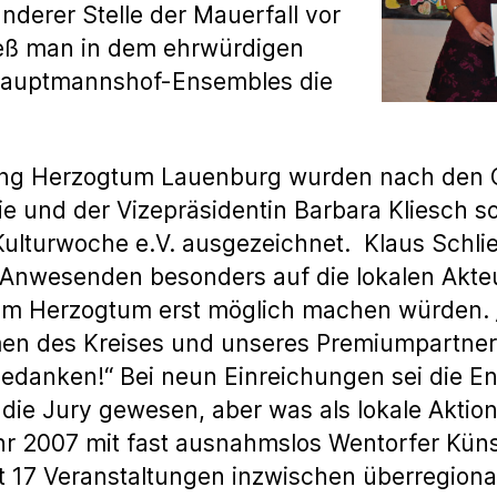
erer Stelle der Mauerfall vor
ieß man in dem ehrwürdigen
hauptmannshof-Ensembles die
ftung Herzogtum Lauenburg wurden nach den
ie und der Vizepräsidentin Barbara Kliesch 
Kulturwoche e.V. ausgezeichnet. Klaus Schlie
nwesenden besonders auf die lokalen Akteur
t im Herzogtum erst möglich machen würden. „
en des Kreises und unseres Premiumpartners
bedanken!“ Bei neun Einreichungen sei die E
die Jury gewesen, aber was als lokale Aktio
r 2007 mit fast ausnahmslos Wentorfer Küns
17 Veranstaltungen inzwischen überregional