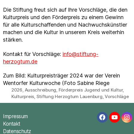
Die Stiftung freut sich auf Ihre Vorschläge, die den
Kulturpreis und den Förderpreis zu einem Gewinn
für alle Kulturschaffenden und Nachwuchskünstler
machen und die Kultur in unserem Kreis weiterhin
stärken.
Kontakt für Vorschläge:
info@stiftung-
herzogtum.de
Zum Bild: Kulturpreisträger 2024 war der Verein
Wentorfer Kulturwoche (Foto Sabine Riege
2026
,
Ausschreibung
,
Förderpreis Jugend und Kultur
,
Schlagwörter
Kulturpreis
,
Stiftung Herzogtum Lauenburg
,
Vorschläge
Impressum
Facebook
YouTub
In
Kontakt
Datenschutz