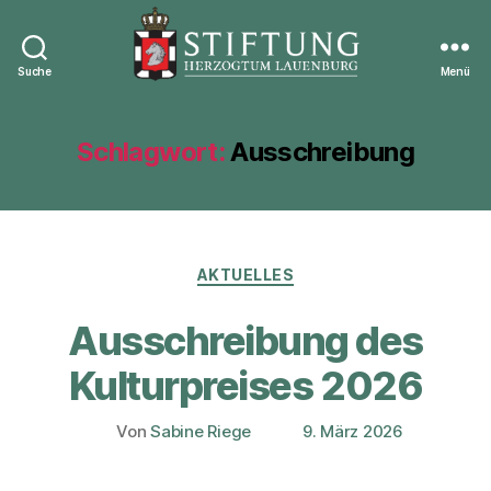
Suche
Menü
Stiftung
Herzogtum
Lauenburg
Schlagwort:
Ausschreibung
Kategorien
AKTUELLES
Ausschreibung des
Kulturpreises 2026
Von
Sabine Riege
9. März 2026
Beitragsautor
Veröffentlichungsdatum