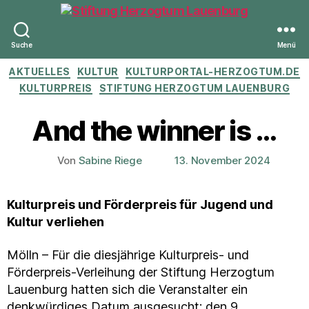
Suche
Menü
Stiftung
Kategorien
AKTUELLES
KULTUR
KULTURPORTAL-HERZOGTUM.DE
Herzogtum
Lauenburg
KULTURPREIS
STIFTUNG HERZOGTUM LAUENBURG
And the winner is …
Von
Sabine Riege
13. November 2024
Beitragsautor
Veröffentlichungsdatum
Kulturpreis und Förderpreis für Jugend und
Kultur verliehen
Mölln – Für die diesjährige Kulturpreis- und
Förderpreis-Verleihung der Stiftung Herzogtum
Lauenburg hatten sich die Veranstalter ein
denkwürdiges Datum ausgesucht: den 9.