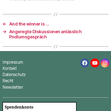
←
And the winner is …
→
Angeregte Diskussionen anlässlich
Podiumsgespräch
Impressum
Facebook
YouTub
In
Kontakt
Datenschutz
Recht
Newsletter
Spendenkonto