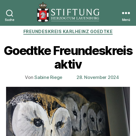
Suche
Menü
Stiftung
Kategorien
FREUNDESKREIS KARLHEINZ GOEDTKE
Herzogtum
Lauenburg
Goedtke Freundeskreis
aktiv
Von
Sabine Riege
28. November 2024
Beitragsautor
Veröffentlichungsdatum