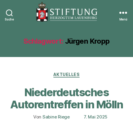
Suche
Menü
Stiftung
Herzogtum
Lauenburg
Schlagwort:
Jürgen Kropp
Kategorien
AKTUELLES
Niederdeutsches
Autorentreffen in Mölln
Von
Sabine Riege
7. Mai 2025
Beitragsautor
Veröffentlichungsdatum