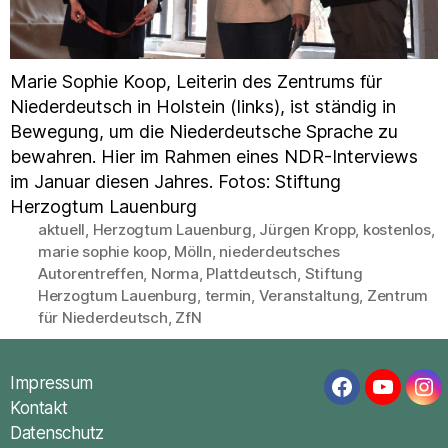
Marie Sophie Koop, Leiterin des Zentrums für
Niederdeutsch in Holstein (links), ist ständig in
Bewegung, um die Niederdeutsche Sprache zu
bewahren. Hier im Rahmen eines NDR-Interviews
im Januar diesen Jahres. Fotos: Stiftung
Herzogtum Lauenburg
aktuell
,
Herzogtum Lauenburg
,
Jürgen Kropp
,
kostenlos
,
marie sophie koop
,
Mölln
,
niederdeutsches
Autorentreffen
,
Norma
,
Plattdeutsch
,
Stiftung
Schlagwörter
Herzogtum Lauenburg
,
termin
,
Veranstaltung
,
Zentrum
für Niederdeutsch
,
ZfN
Impressum
Facebook
YouTub
In
Kontakt
Datenschutz