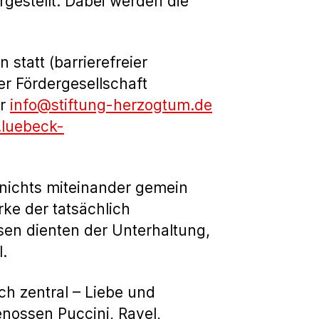
estellt. Dabei werden die
statt (barrierefreier
der Fördergesellschaft
er
info@stiftung-herzogtum.de
.luebeck-
 nichts miteinander gemein
ke der tatsächlich
sen dienten der Unterhaltung,
.
ch zentral – Liebe und
enossen Puccini, Ravel,