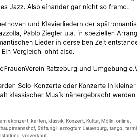
s Jazz. Also einander gar nicht so fremd.
eethoven und Klavierliedern der spätromant
zolla, Pablo Ziegler u.a. in speziellen Arran
antischen Lieder in derselben Zeit entstand
Ein Vergleich lohnt also.
ndFrauenVerein Ratzeburg und Umgebung e.V
den Solo-Konzerte oder Konzerte in kleiner 
alt klassischer Musik nähergebracht werden s
emiekonzert
,
karten
,
klassik
,
Konzert
,
Kultur
,
Mölln
,
online
,
thauptmannshof
,
Stiftung Herzogtum Lauenburg
,
tango
,
term
rter
nstaltung
,
vorverkauf