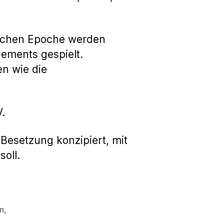
ischen Epoche werden
gements gespielt.
en wie die
.
Besetzung konzipiert, mit
oll.
in
,