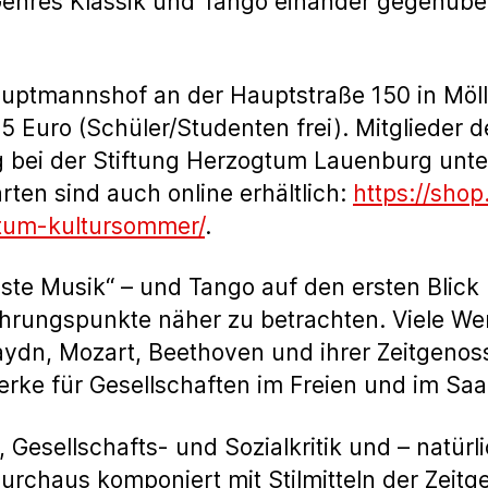
nres Klassik und Tango einander gegenüberg
uptmannshof an der Hauptstraße 150 in Mölln 
25 Euro (Schüler/Studenten frei). Mitglieder 
 bei der Stiftung Herzogtum Lauenburg unt
rten sind auch online erhältlich:
https://shop
ogtum-kultursommer/
.
nste Musik“ – und Tango auf den ersten Blick
ührungspunkte näher zu betrachten. Viele Wer
ydn, Mozart, Beethoven und ihrer Zeitgenos
rke für Gesellschaften im Freien und im Saal
 Gesellschafts- und Sozialkritik und – natürli
urchaus komponiert mit Stilmitteln der Zeitg