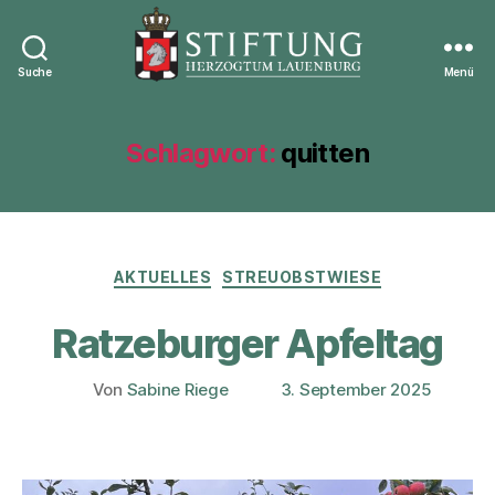
Suche
Menü
Stiftung
Herzogtum
Lauenburg
Schlagwort:
quitten
Kategorien
AKTUELLES
STREUOBSTWIESE
Ratzeburger Apfeltag
Von
Sabine Riege
3. September 2025
Beitragsautor
Veröffentlichungsdatum