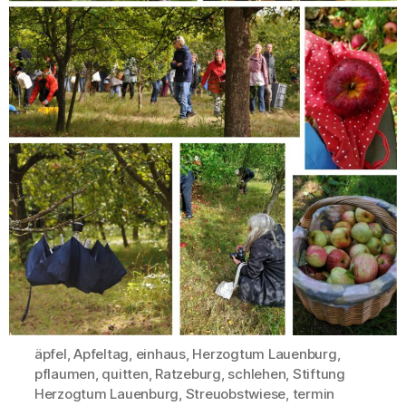
äpfel
,
Apfeltag
,
einhaus
,
Herzogtum Lauenburg
,
pflaumen
,
quitten
,
Ratzeburg
,
schlehen
,
Stiftung
Schlagwörter
Herzogtum Lauenburg
,
Streuobstwiese
,
termin