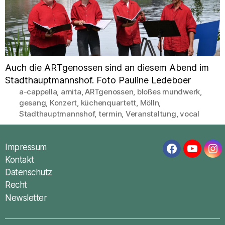
Auch die ARTgenossen sind an diesem Abend im
Stadthauptmannshof. Foto Pauline Ledeboer
a-cappella
,
amita
,
ARTgenossen
,
bloßes mundwerk
,
gesang
,
Konzert
,
küchenquartett
,
Mölln
,
Schlagwörter
Stadthauptmannshof
,
termin
,
Veranstaltung
,
vocal
Impressum
Facebook
YouTub
In
Kontakt
Datenschutz
Recht
Newsletter