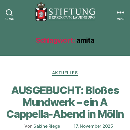
Suche
Menü
Stiftung
Herzogtum
Lauenburg
Schlagwort:
amita
Kategorien
AKTUELLES
AUSGEBUCHT: Bloßes
Mundwerk – ein A
Cappella-Abend in Mölln
Von
Sabine Riege
17. November 2025
Beitragsautor
Veröffentlichungsdatum