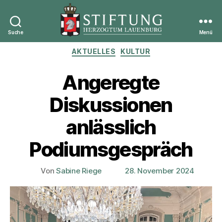
Suche
Menü
Stiftung
Kategorien
AKTUELLES
KULTUR
Herzogtum
Lauenburg
Angeregte
Diskussionen
anlässlich
Podiumsgespräch
Von
Sabine Riege
28. November 2024
Beitragsautor
Veröffentlichungsdatum