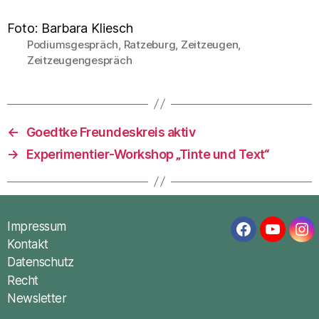
Foto: Barbara Kliesch
Podiumsgespräch
,
Ratzeburg
,
Zeitzeugen
,
Schlagwörter
Zeitzeugengespräch
←
Goedtke Freundeskreis aktiv
→
Experimentier-Workshop „Tinte und Text“
Impressum
Facebook
YouTub
In
Kontakt
Datenschutz
Recht
Newsletter