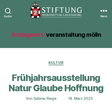
Suche
Menü
Stiftung
Herzogtum
Lauenburg
Schlagwort:
veranstaltung mölln
Kategorien
KULTUR
Frühjahrsausstellung
Natur Glaube Hoffnung
Von
Sabine Riege
18. März 2025
Beitragsautor
Veröffentlichungsdatum