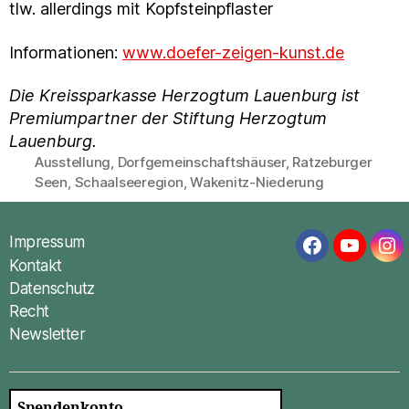
tlw. allerdings mit Kopfsteinpflaster
Informationen:
www.doefer-zeigen-kunst.de
Die Kreissparkasse Herzogtum Lauenburg ist
Premiumpartner der Stiftung Herzogtum
Lauenburg.
Ausstellung
,
Dorfgemeinschaftshäuser
,
Ratzeburger
Schlagwörter
Seen
,
Schaalseeregion
,
Wakenitz-Niederung
Impressum
Facebook
YouTub
In
Kontakt
Datenschutz
Recht
Newsletter
Spendenkonto