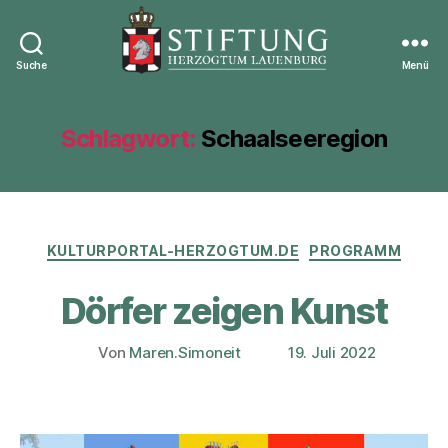
Suche
Menü
Stiftung
Herzogtum
Lauenburg
Schlagwort:
Schaalseeregion
Kategorien
KULTURPORTAL-HERZOGTUM.DE
PROGRAMM
Dörfer zeigen Kunst
Von
Maren.Simoneit
19. Juli 2022
Beitragsautor
Veröffentlichungsdatum