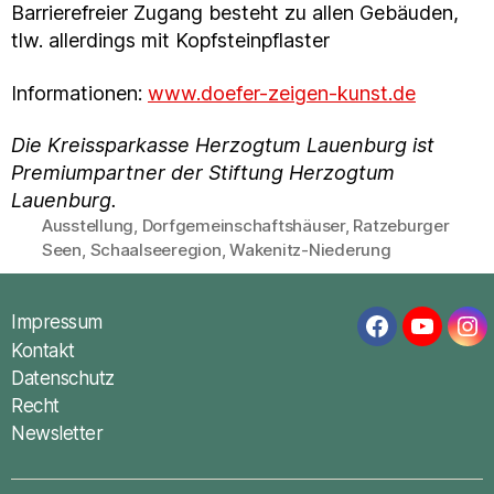
Barrierefreier Zugang besteht zu allen Gebäuden,
tlw. allerdings mit Kopfsteinpflaster
Informationen:
www.doefer-zeigen-kunst.de
Die Kreissparkasse Herzogtum Lauenburg ist
Premiumpartner der Stiftung Herzogtum
Lauenburg.
Ausstellung
,
Dorfgemeinschaftshäuser
,
Ratzeburger
Schlagwörter
Seen
,
Schaalseeregion
,
Wakenitz-Niederung
Impressum
Facebook
YouTub
In
Kontakt
Datenschutz
Recht
Newsletter