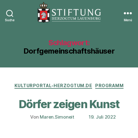
Suche
Menü
Stiftung
Herzogtum
Lauenburg
Schlagwort:
Dorfgemeinschaftshäuser
Kategorien
KULTURPORTAL-HERZOGTUM.DE
PROGRAMM
Dörfer zeigen Kunst
Von
Maren.Simoneit
19. Juli 2022
Beitragsautor
Veröffentlichungsdatum