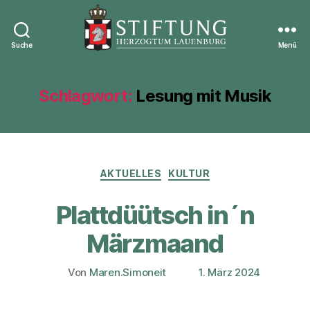
Suche
Menü
Stiftung
Herzogtum
Lauenburg
Schlagwort:
Lesung mit Musik
Kategorien
AKTUELLES
KULTUR
Plattdüütsch in´n
Märzmaand
Von
Maren.Simoneit
1. März 2024
Beitragsautor
Veröffentlichungsdatum