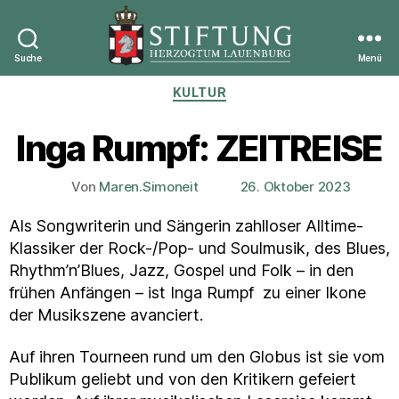
Suche
Menü
Stiftung
Kategorien
KULTUR
Herzogtum
Lauenburg
Inga Rumpf: ZEITREISE
Von
Maren.Simoneit
26. Oktober 2023
Beitragsautor
Veröffentlichungsdatum
Als Songwriterin und Sängerin zahlloser Alltime-
Klassiker der Rock-/Pop- und Soulmusik, des Blues,
Rhythm’n’Blues, Jazz, Gospel und Folk – in den
frühen Anfängen – ist Inga Rumpf zu einer Ikone
der Musikszene avanciert.
Auf ihren Tourneen rund um den Globus ist sie vom
Publikum geliebt und von den Kritikern gefeiert