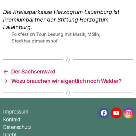
Die Kreissparkasse Herzogtum Lauenburg ist
Premiumpartner der Stiftung Herzogtum
Lauenburg
.
Folkfest on Tour
,
Lesung mit Musik
,
Mölln
,
Schlagwörter
Stadthauptmannshof
←
Der Sachsenwald
→
Wozu brauchen wir eigentlich noch Wälder?
Impressum
Facebook
YouTub
In
Kontakt
Datenschutz
Recht