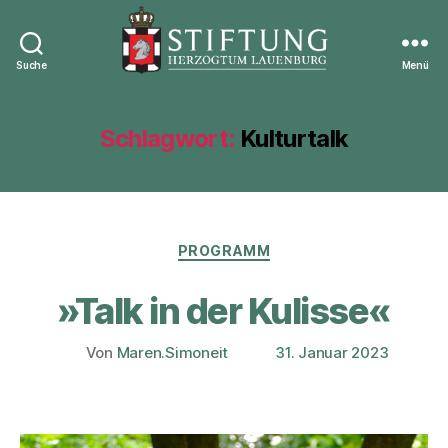
Suche
Menü
Stiftung
Herzogtum
Lauenburg
Schlagwort:
Kulturtalk
Kategorien
PROGRAMM
»Talk in der Kulisse«
Von
Maren.Simoneit
31. Januar 2023
Beitragsautor
Veröffentlichungsdatum