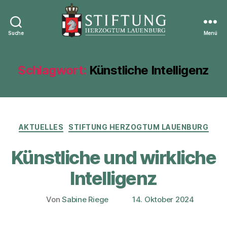
Suche
Menü
Stiftung
Herzogtum
Lauenburg
Schlagwort:
Künstliche Intelligenz
Kategorien
AKTUELLES
STIFTUNG HERZOGTUM LAUENBURG
Künstliche und wirkliche
Intelligenz
Von
Sabine Riege
14. Oktober 2024
Beitragsautor
Veröffentlichungsdatum