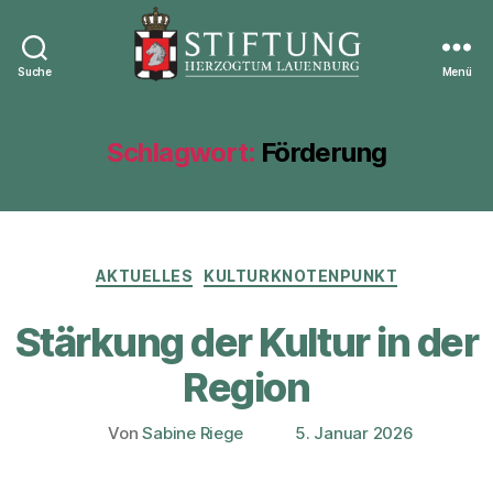
Suche
Menü
Stiftung
Herzogtum
Lauenburg
Schlagwort:
Förderung
Kategorien
AKTUELLES
KULTURKNOTENPUNKT
Stärkung der Kultur in der
Region
Von
Sabine Riege
5. Januar 2026
Beitragsautor
Veröffentlichungsdatum