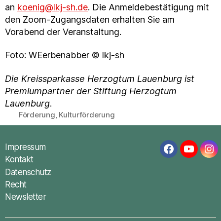
an
koenig@lkj-sh.de
. Die Anmeldebestätigung mit
den Zoom-Zugangsdaten erhalten Sie am
Vorabend der Veranstaltung.
Foto: WEerbenabber © lkj-sh
Die Kreissparkasse Herzogtum Lauenburg ist
Premiumpartner der Stiftung Herzogtum
Lauenburg
.
Förderung
,
Kulturförderung
Schlagwörter
Impressum
Facebook
YouTub
In
Kontakt
Datenschutz
Recht
Newsletter