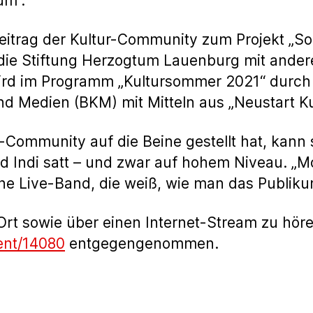
um“.
Beitrag der Kultur-Community zum Projekt „S
 die Stiftung Herzogtum Lauenburg mit ande
d im Programm „Kultursommer 2021“ durch d
d Medien (BKM) mit Mitteln aus „Neustart Kul
Community auf die Beine gestellt hat, kann s
d Indi satt – und zwar auf hohem Niveau. „Mo
ene Live-Band, die weiß, wie man das Publik
 Ort sowie über einen Internet-Stream zu hö
vent/14080
entgegengenommen.