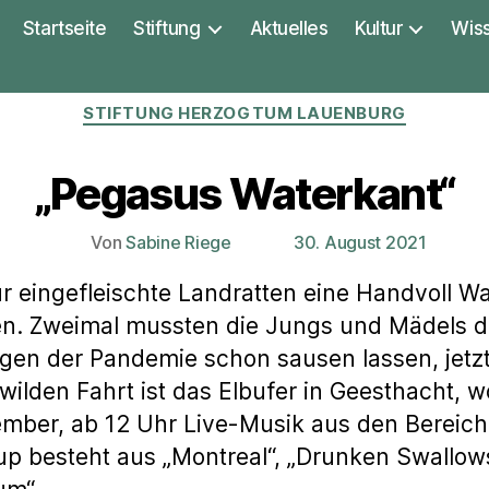
Startseite
Stiftung
Aktuelles
Kultur
Wis
Kategorien
STIFTUNG HERZOGTUM LAUENBURG
„Pegasus Waterkant“
Von
Sabine Riege
30. August 2021
Beitragsautor
Veröffentlichungsdatum
 eingefleischte Landratten eine Handvoll Wa
en. Zweimal mussten die Jungs und Mädels d
gen der Pandemie schon sausen lassen, jetzt 
 wilden Fahrt ist das Elbufer in Geesthacht,
mber, ab 12 Uhr Live-Musik aus den Bereiche
up besteht aus „Montreal“, „Drunken Swallows“