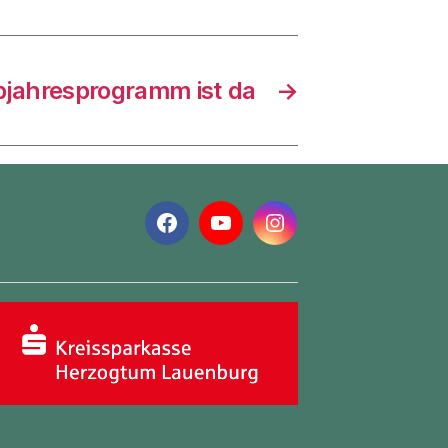
bjahresprogramm ist da
→
Facebook
YouTube
Instagram