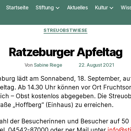
Startseite
Stiftung
Aktuelles
Kultur
Wis
Kategorien
STREUOBSTWIESE
Ratzeburger Apfeltag
Von
Sabine Riege
22. August 2021
Beitragsautor
Veröffentlichungsdatum
nburg lädt am Sonnabend, 18. September, au
feltag. Ab 14.30 Uhr können vor Ort Fruchtso
ch – Obst kostenlos abgegeben. Die Streuobst
aße „Hoffberg“ (Einhaus) zu erreichen.
Zahl der Besucherinnen und Besucher auf 50
l. 04542-87000 oder per Mail unter
info@st