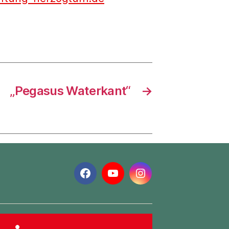
„Pegasus Waterkant“
→
Facebook
YouTube
Instagram