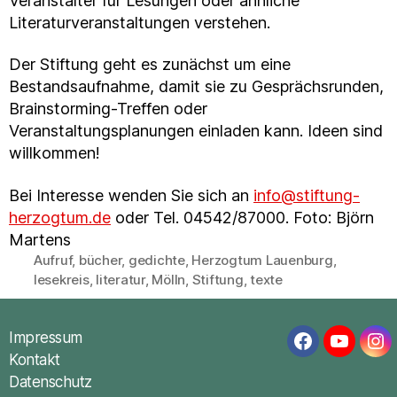
Veranstalter für Lesungen oder ähnliche
Literaturveranstaltungen verstehen.
Der Stiftung geht es zunächst um eine
Bestandsaufnahme, damit sie zu Gesprächsrunden,
Brainstorming-Treffen oder
Veranstaltungsplanungen einladen kann. Ideen sind
willkommen!
Bei Interesse wenden Sie sich an
info@stiftung-
herzogtum.de
oder Tel. 04542/87000. Foto: Björn
Martens
Aufruf
,
bücher
,
gedichte
,
Herzogtum Lauenburg
,
Schlagwörter
lesekreis
,
literatur
,
Mölln
,
Stiftung
,
texte
Impressum
Facebook
YouTub
In
Kontakt
Datenschutz