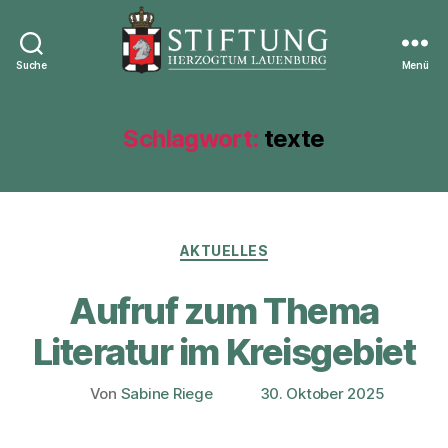
Suche
Menü
Stiftung
Herzogtum
Lauenburg
Schlagwort:
texte
Kategorien
AKTUELLES
Aufruf zum Thema
Literatur im Kreisgebiet
Von
Sabine Riege
30. Oktober 2025
Beitragsautor
Veröffentlichungsdatum