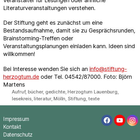
Veranstalter für Lesungen oder ähnliche
Literaturveranstaltungen verstehen.
Der Stiftung geht es zunächst um eine
Bestandsaufnahme, damit sie zu Gesprächsrunden,
Brainstorming-Treffen oder
Veranstaltungsplanungen einladen kann. Ideen sind
willkommen!
Bei Interesse wenden Sie sich an
info@stiftung-
herzogtum.de
oder Tel. 04542/87000. Foto: Björn
Martens
Aufruf
,
bücher
,
gedichte
,
Herzogtum Lauenburg
,
Schlagwörter
lesekreis
,
literatur
,
Mölln
,
Stiftung
,
texte
Impressum
Facebook
YouTub
In
Kontakt
Datenschutz