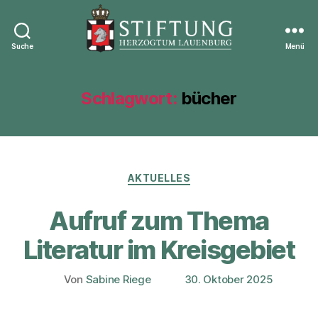
Suche
Menü
Stiftung
Herzogtum
Lauenburg
Schlagwort:
bücher
Kategorien
AKTUELLES
Aufruf zum Thema
Literatur im Kreisgebiet
Von
Sabine Riege
30. Oktober 2025
Beitragsautor
Veröffentlichungsdatum