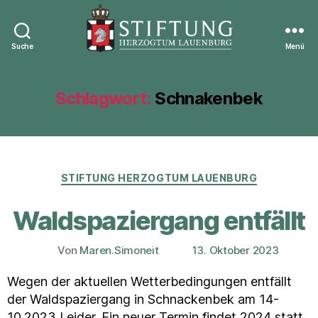
Suche
Menü
Stiftung
Herzogtum
Lauenburg
Schlagwort:
Schnakenbek
Kategorien
STIFTUNG HERZOGTUM LAUENBURG
Waldspaziergang entfällt
Von
Maren.Simoneit
13. Oktober 2023
Beitragsautor
Veröffentlichungsdatum
Wegen der aktuellen Wetterbedingungen entfällt
der Waldspaziergang in Schnackenbek am 14-
10.2023 Leider. Ein neuer Termin findet 2024 statt.