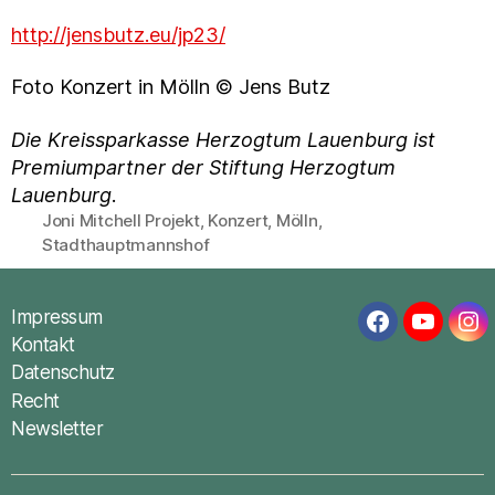
http://jensbutz.eu/jp23/
Foto Konzert in Mölln © Jens Butz
Die Kreissparkasse Herzogtum Lauenburg ist
Premiumpartner der Stiftung Herzogtum
Lauenburg
.
Joni Mitchell Projekt
,
Konzert
,
Mölln
,
Schlagwörter
Stadthauptmannshof
Impressum
Facebook
YouTub
In
Kontakt
Datenschutz
Recht
Newsletter