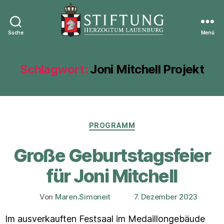
Suche
Menü
Stiftung
Herzogtum
Lauenburg
Schlagwort:
Joni Mitchell Projekt
Kategorien
PROGRAMM
Große Geburtstagsfeier
für Joni Mitchell
Von
Maren.Simoneit
7. Dezember 2023
Beitragsautor
Veröffentlichungsdatum
Im ausverkauften Festsaal im Medaillongebäude