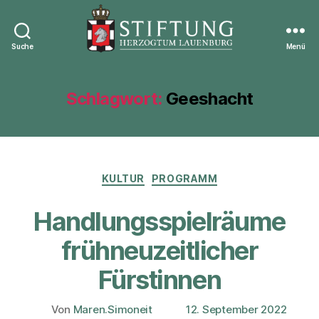
Suche
Menü
Stiftung
Herzogtum
Lauenburg
Schlagwort:
Geeshacht
Kategorien
KULTUR
PROGRAMM
Handlungsspielräume
frühneuzeitlicher
Fürstinnen
Von
Maren.Simoneit
12. September 2022
Beitragsautor
Veröffentlichungsdatum