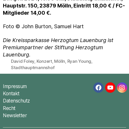
Hauptstr. 150, 23879 Mölln, Eintritt 18,00 € / FC-
Mitglieder 14,00 €.
Foto © John Burton, Samuel Hart
Die Kreissparkasse Herzogtum Lauenburg ist
Premiumpartner der Stiftung Herzogtum
Lauenburg.
David Foley
,
Konzert
,
Mölln
,
Ryan Young
,
Schlagwörter
Stadthauptmannshof
Impressum
Facebook
YouTub
In
Kontakt
Datenschutz
Recht
Newsletter