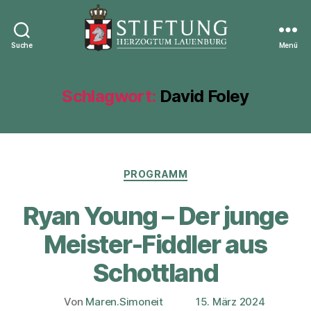
Suche
Menü
Stiftung
Herzogtum
Lauenburg
Schlagwort:
David Foley
Kategorien
PROGRAMM
Ryan Young – Der junge
Meister-Fiddler aus
Schottland
Von
Maren.Simoneit
15. März 2024
Beitragsautor
Veröffentlichungsdatum