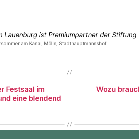
m Lauenburg ist Premiumpartner der Stiftun
ursommer am Kanal
,
Mölln
,
Stadthauptmannshof
rter
r Festsaal im
Wozu brauch
nd eine blendend