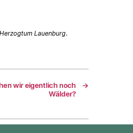
g Herzogtum Lauenburg
.
en wir eigentlich noch
→
Wälder?