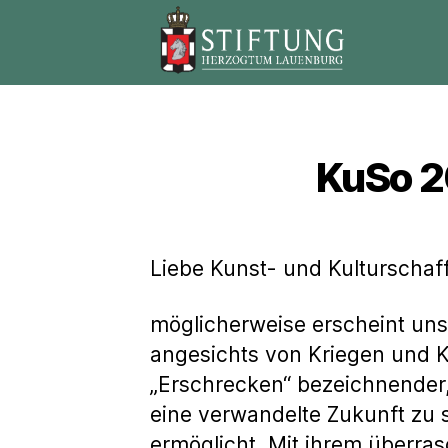
Stiftung
Herzogtum
Lauenburg
KuSo 2
Liebe Kunst- und Kulturschaf
möglicherweise erscheint un
angesichts von Kriegen und K
„Erschrecken“ bezeichnender, 
eine verwandelte Zukunft zu s
ermöglicht. Mit ihrem überra