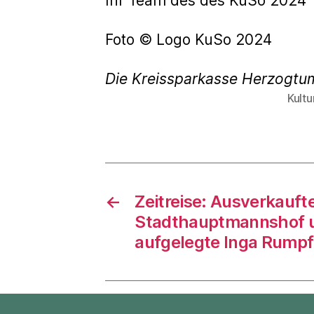
Ihr Team des des KuSo 2024
Foto © Logo KuSo 2024
Die Kreissparkasse Herzogtu
Kult
Schlagwö
←
Zeitreise: Ausverkaufte
Stadthauptmannshof u
aufgelegte Inga Rumpf