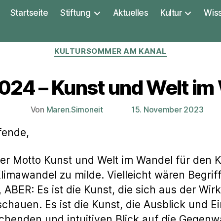
Startseite
Stiftung
Aktuelles
Kultur
Wis
Kategorien
KULTURSOMMER AM KANAL
024 – Kunst und Welt im
Von
Maren.Simoneit
15. November 2023
Beitragsautor
Veröffentlichungsdatum
fende,
ser Motto Kunst und Welt im Wandel für den
limawandel zu milde. Vielleicht wären Begrif
ABER: Es ist die Kunst, die sich aus der Wirk
chauen. Es ist die Kunst, die Ausblick und E
schenden und intuitiven Blick auf die Gegenw