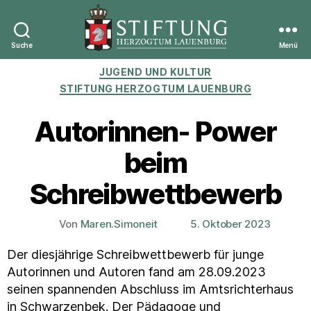
Suche
Menü
Stiftung
Kategorien
JUGEND UND KULTUR
Herzogtum
Lauenburg
STIFTUNG HERZOGTUM LAUENBURG
Autorinnen- Power
beim
Schreibwettbewerb
Von
Maren.Simoneit
5. Oktober 2023
Beitragsautor
Veröffentlichungsdatum
Der diesjährige Schreibwettbewerb für junge
Autorinnen und Autoren fand am 28.09.2023
seinen spannenden Abschluss im Amtsrichterhaus
in Schwarzenbek. Der Pädagoge und