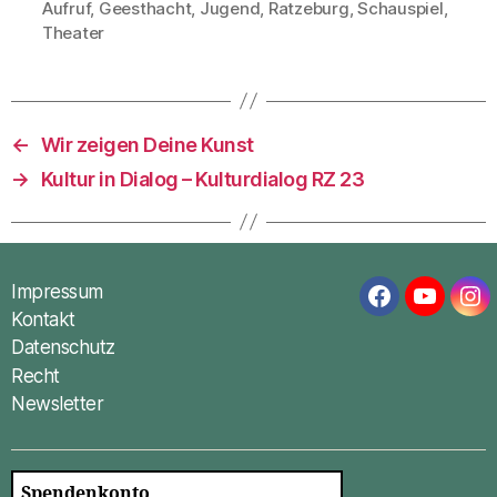
Aufruf
,
Geesthacht
,
Jugend
,
Ratzeburg
,
Schauspiel
,
Schlagwörter
Theater
←
Wir zeigen Deine Kunst
→
Kultur in Dialog – Kulturdialog RZ 23
Impressum
Facebook
YouTub
In
Kontakt
Datenschutz
Recht
Newsletter
Spendenkonto