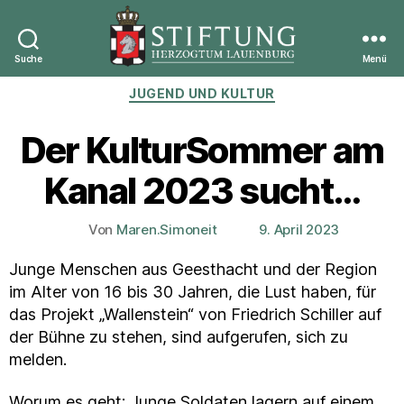
Suche
Menü
Stiftung
Kategorien
JUGEND UND KULTUR
Herzogtum
Lauenburg
Der KulturSommer am
Kanal 2023 sucht…
Von
Maren.Simoneit
9. April 2023
Beitragsautor
Veröffentlichungsdatum
Junge Menschen aus Geesthacht und der Region
im Alter von 16 bis 30 Jahren, die Lust haben, für
das Projekt „Wallenstein“ von Friedrich Schiller auf
der Bühne zu stehen, sind aufgerufen, sich zu
melden.
Worum es geht: Junge Soldaten lagern auf einem