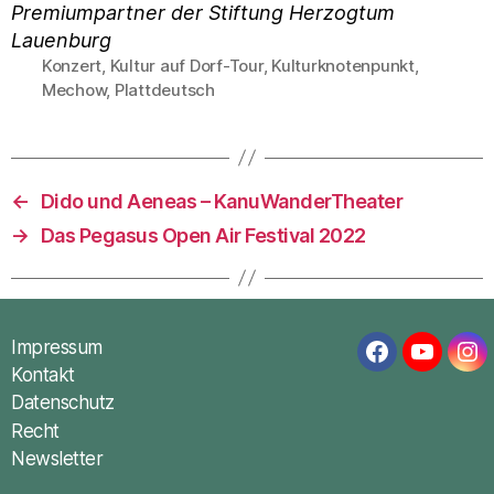
Premiumpartner der Stiftung Herzogtum
Lauenburg
Konzert
,
Kultur auf Dorf-Tour
,
Kulturknotenpunkt
,
Schlagwörter
Mechow
,
Plattdeutsch
←
Dido und Aeneas – KanuWanderTheater
→
Das Pegasus Open Air Festival 2022
Impressum
Facebook
YouTub
In
Kontakt
Datenschutz
Recht
Newsletter