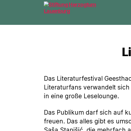
Stiftung
Herzogtum
Lauenburg
L
Das Literaturfestival Geesth
Literaturfans verwandelt sic
in eine große Leselounge.
Das Publikum darf sich auf k
freuen. Das alles gibt es ums
Saša Stanišić, die mehrfach a