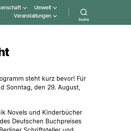
senschaft
Umwelt
Veranstaltungen
Suche
ht
ogramm steht kurz bevor! Für
nd Sonntag, den 29. August,
hik Novels und Kinderbücher
er des Deutschen Buchpreises
erliner Schriftsteller und