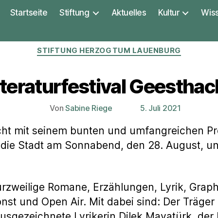
Startseite
Stiftung
Aktuelles
Kultur
Wis
Kategorien
STIFTUNG HERZOGTUM LAUENBURG
iteraturfestival Geesthac
Von
Sabine Riege
5. Juli 2021
Beitragsautor
Veröffentlichungsdatum
acht mit seinem bunten und umfangreichen Pr
h die Stadt am Sonnabend, den 28. August, u
urzweilige Romane, Erzählungen, Lyrik, Grap
onst und Open Air. Mit dabei sind: Der Träg
usgezeichnete Lyrikerin Dilek Mayatürk, der B