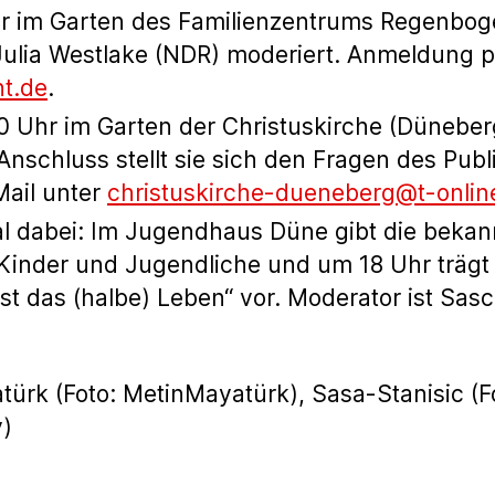
hr im Garten des Familienzentrums Regenbogen
Julia Westlake (NDR) moderiert. Anmeldung p
t.de
.
0 Uhr im Garten der Christuskirche (Düneber
Anschluss stellt sie sich den Fragen des Pub
Mail unter
christuskirche-dueneberg@t-onlin
mal dabei: Im Jugendhaus Düne gibt die bekan
Kinder und Jugendliche und um 18 Uhr trägt 
st das (halbe) Leben“ vor. Moderator ist S
yatürk (Foto: MetinMayatürk), Sasa-Stanisic (
y)