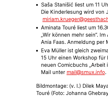
Saša Stanišić liest um 11 U
Die Kinderlesung wird von 
miriam.krueger@geesthach
Aminata Touré liest um 16.3
„Wir können mehr sein“. Im 
Ania Faas. Anmeldung per 
Eva Müller ist gleich zwei
15 Uhr einen Workshop für 
neuen Comicbuchs „Arbeit i
Mail unter
mail@smux.info
.
Bildmontage: (v. l.) Dilek Ma
Touré (Foto: Johanna Ghebra