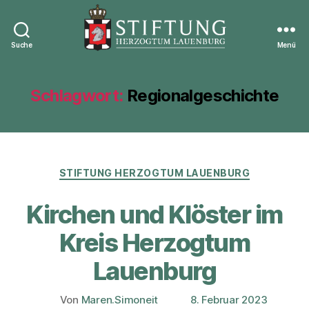
Suche
Menü
Stiftung
Herzogtum
Lauenburg
Schlagwort:
Regionalgeschichte
Kategorien
STIFTUNG HERZOGTUM LAUENBURG
Kirchen und Klöster im
Kreis Herzogtum
Lauenburg
Von
Maren.Simoneit
8. Februar 2023
Beitragsautor
Veröffentlichungsdatum