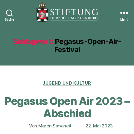
Suche
Menü
Stiftung
Herzogtum
Lauenburg
Schlagwort:
Pegasus-Open-Air-
Festival
Kategorien
JUGEND UND KULTUR
Pegasus Open Air 2023 –
Abschied
Von
Maren.Simoneit
22. Mai 2023
Beitragsautor
Veröffentlichungsdatum