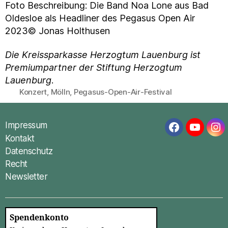
Foto Beschreibung: Die Band Noa Lone aus Bad
Oldesloe als Headliner des Pegasus Open Air
2023© Jonas Holthusen
Die Kreissparkasse Herzogtum Lauenburg ist
Premiumpartner der Stiftung Herzogtum
Lauenburg
.
Konzert
,
Mölln
,
Pegasus-Open-Air-Festival
Schlagwörter
Impressum
Facebook
YouTub
In
Kontakt
Datenschutz
Recht
Newsletter
Spendenkonto