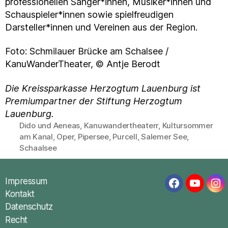
professionellen Sänger*innen, Musiker*innen und
Schauspieler*innen sowie spielfreudigen
Darsteller*innen und Vereinen aus der Region.
Foto: Schmilauer Brücke am Schalsee /
KanuWanderTheater, © Antje Berodt
Die Kreissparkasse Herzogtum Lauenburg ist
Premiumpartner der Stiftung Herzogtum
Lauenburg.
Dido und Aeneas
,
Kanuwandertheaterr
,
Kultursommer
am Kanal
,
Oper
,
Pipersee
,
Purcell
,
Salemer See
,
Schlagwörter
Schaalsee
Impressum
Facebook
YouTub
In
Kontakt
Datenschutz
Recht