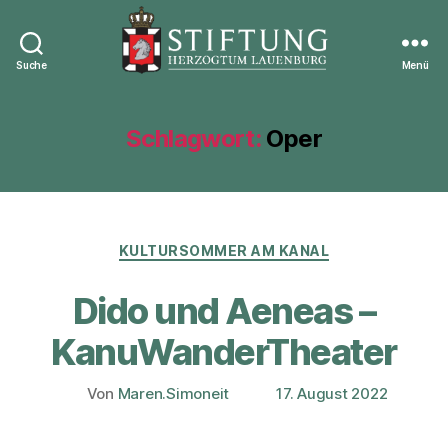
Suche
Menü
Stiftung
Herzogtum
Lauenburg
Schlagwort:
Oper
Kategorien
KULTURSOMMER AM KANAL
Dido und Aeneas –
KanuWanderTheater
Von
Maren.Simoneit
17. August 2022
Beitragsautor
Veröffentlichungsdatum