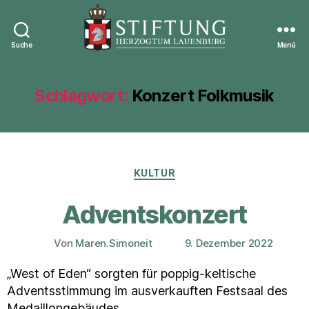
Suche
Menü
Stiftung
Herzogtum
Lauenburg
Schlagwort:
Konzert Folkmusik
Kategorien
KULTUR
Adventskonzert
Von
Maren.Simoneit
9. Dezember 2022
Beitragsautor
Veröffentlichungsdatum
„West of Eden“ sorgten für poppig-keltische
Adventsstimmung im ausverkauften Festsaal des
Medaillongebäudes.