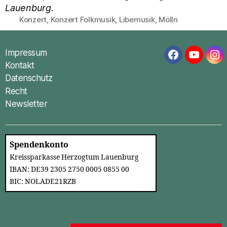
Lauenburg
.
Konzert
,
Konzert Folkmusik
,
Libemusik
,
Mölln
Schlagwörter
Impressum
Facebook
YouTub
In
Kontakt
Datenschutz
Recht
Newsletter
Spendenkonto
Kreissparkasse Herzogtum Lauenburg
IBAN: DE39 2305 2750 0005 0855 00
BIC: NOLADE21RZB